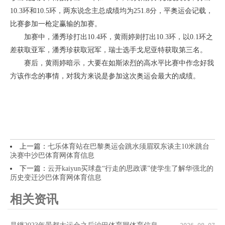
10.3环和10.5环，两东说念主总成绩均为251.8分，平奥运会记载，
比赛参加一枪定赢输的加赛。
加赛中，潘秀珍打出10.4环，黄雨婷则打出10.3环，以0.1环之
差获取亚军，潘秀珍获取冠军，瑞士选手戈尼亚特获取第三名。
赛后，黄雨婷暗示，大要在如斯浓烈的高水平比赛中作念好我
方该作念的事情，对我方来说是参加这次奥运会最大的成绩。
上一篇：
七乐体育站在巴黎奥运会跳水须眉双东谈主10米跳台
决赛中沙巴体育网体育信息
下一篇：
云开kaiyun买球盘“行走的思政课”使学生了解华强北的
历史变迁沙巴体育网体育信息
相关资讯