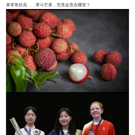
果零售价高……覃斗芒果，究竟金贵在哪里？