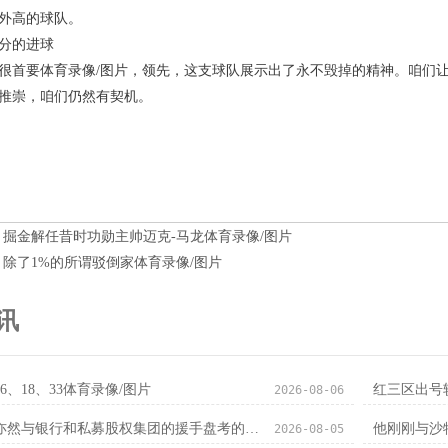
外高的球队。
分的进球
很首要体育录像/图片，领先，这支球队展示出了永不毁掉的精神。咱们
推崇，咱们仍然有契机。
：
掘金解任昔时功勋主帅迈克-马龙体育录像/图片
：
除了1%的所谓驳倒家体育录像/图片
讯
6、18、33体育录像/图片
红三区出号
2026-08-06
球队估值亦然与银行和私募股权集团的援手盘考的一部分体育录像/图片
他刚刚与沙特
2026-08-05