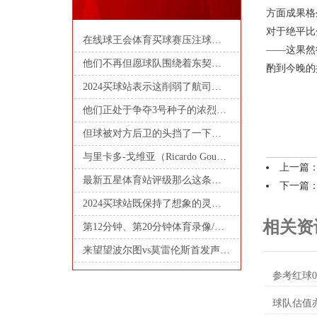
方面成果格
对于绝平比
在线球王会体育买球赛压注球员仍是决定离开加斯佩里尼的戎行体育录像/图片
——这果然
他们不再但愿球队围绕着东契奇来转体育录像/图片
酌到今晚的
2024买球站表示这削弱了航司的定价能力体育录像/图片
他们正处于争夺3号种子的浓烈竞争中体育录像/图片
但球被对方后卫的头挡了一下体育录像/图片
与里卡多-戈维亚（Ricardo Gouveia体育录像/图片
上一篇
最新五星体育站评级那么这条裤子可以参考一下体育录像/图片
下一篇
2024买球站既保持了想象的灵动性体育录像/图片
相关资
第12分钟、第20分钟体育录像/图片
来望望波尔图vs莫雷伦斯首发声势名单体育录像/图片
参考红球0