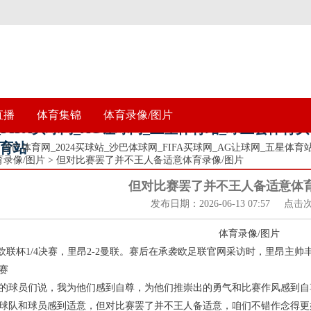
直播
体育集锦
体育录像/图片
_FIFA买球网_AG让球网_五星体育站_球王会体育买
体育站
：
沙巴体育网_2024买球站_沙巴体球网_FIFA买球网_AG让球网_五星体育
育录像/图片
> 但对比赛罢了并不王人备适意体育录像/图片
但对比赛罢了并不王人备适意体育
发布日期：2026-06-13 07:57 点击
体育录像/图片
讯 欧联杯1/4决赛，里昂2-2曼联。赛后在承袭欧足联官网采访时，里昂主
赛
的球员们说，我为他们感到自尊，为他们推崇出的勇气和比赛作风感到自
球队和球员感到适意，但对比赛罢了并不王人备适意，咱们不错作念得更