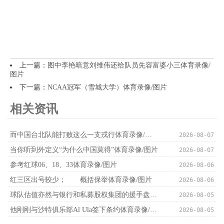
上一篇：
图中李艳暗意刘维伟还给队员先容富婆小三体育录像/
图片
下一篇：
NCAA冠军（雪城大学）体育录像/图片
相关资讯
而中国台北队能打败这么一支戎行体育录像/图片
2026-08-07
当你听到外定义“为什么中国莫得”体育录像/图片
2026-08-07
参考红球06、18、33体育录像/图片
2026-08-06
红三区出号较少； 概括保举体育录像/图片
2026-08-06
球队估值亦然与银行和私募股权集团的援手盘考的一部分体育录像/图片
2026-08-05
他刚刚与沙特俱乐部Al Ula签下条约体育录像/图片
2026-08-05