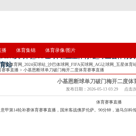
直播
体育集锦
体育录像/图片
_FIFA买球网_AG让球网_五星体育站_球王会体育买
体育站
：
沙巴体育网_2024买球站_沙巴体球网_FIFA买球网_AG让球网_五星体育
育赛事直播
> 小基恩断球单刀破门梅开二度体育赛事直播
小基恩断球单刀破门梅开二度体
发布日期：2026-05-13 03:29 点击
体育赛事直播
日讯 意甲第14轮补赛体育赛事直播，国米客战佛罗伦萨。90分钟，迪马尔科