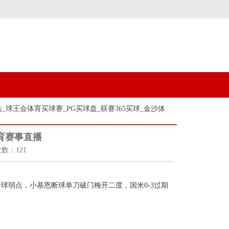
站_球王会体育买球赛_PG买球盘_联赛365买球_金沙体
育赛事直播
次数：121
传球弱点，小基恩断球单刀破门梅开二度，国米0-3过期