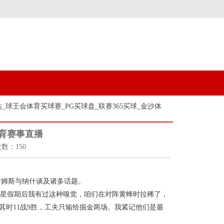
站_球王会体育买球赛_PG买球盘_联赛365买球_金沙体
育赛事直播
次数：150
詹姆斯与纳什谈及诸多话题。
明星假期后我有过这种嗅觉，咱们在对阵黄蜂时拉稀了，
时11战9胜，工夫只输给掘金两场。我紧记他们是最