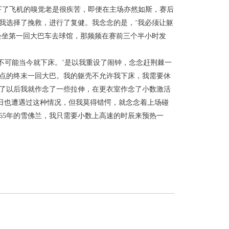
。下了飞机的嗅觉老是很疾苦，即便在主场亦然如斯，赛后
我选择了挽救，进行了复健。我念念的是，‘我必须让躯
频会坐第一回大巴车去球馆，那频频在赛前三个半小时发
毫不可能当今就下床。’是以我重设了闹钟，念念赶荆棘一
5点的终末一回大巴。我的躯壳不允许我下床，我需要休
到了以后我就作念了一些拉伸，在更衣室作念了小数激活
昔日也遭遇过这种情况，但我莫得错愕，就念念着上场碰
65年的雪佛兰，我只需要小数上高速的时辰来预热一