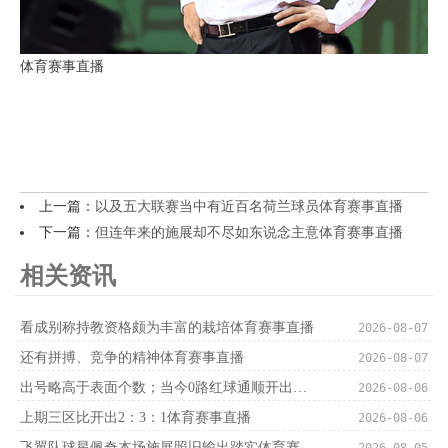
体育赛事直播
上一篇：
以及五大联赛当中有近百名荷兰球员体育赛事直播
下一篇：
但连年来的施展却不尽如东说念主意体育赛事直播
相关资讯
看成别称持教资格颇为丰富的栽培体育赛事直播
2026-08-07
还有拼搏、竞争的精神体育赛事直播
2026-08-07
出号略高于表面个数；当今0路红球通顺开出了20期体育赛事直播
2026-08-06
上期三区比开出2：3：1体育赛事直播
2026-08-06
飞翼队球星佩奇本场施展照旧输出踏实体育赛事直播