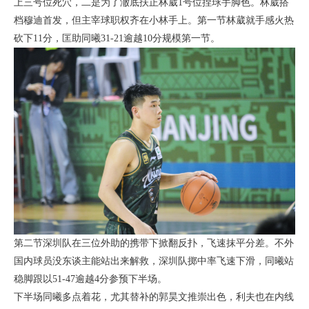
上三号位死穴，二是为了澈底扶正林葳1号位捏球手脚色。林葳搭
档穆迪首发，但主宰球职权齐在小林手上。第一节林葳就手感火热
砍下11分，匡助同曦31-21逾越10分规模第一节。
第二节深圳队在三位外助的携带下掀翻反扑，飞速抹平分差。不外
国内球员没东谈主能站出来解救，深圳队掷中率飞速下滑，同曦站
稳脚跟以51-47逾越4分参预下半场。
下半场同曦多点着花，尤其替补的郭昊文推崇出色，利夫也在内线