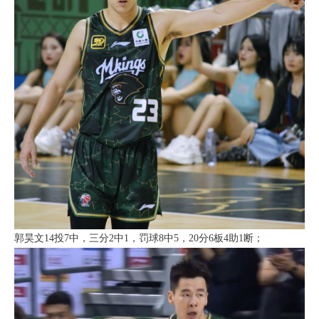
郭昊文14投7中，三分2中1，罚球8中5，20分6板4助1断；