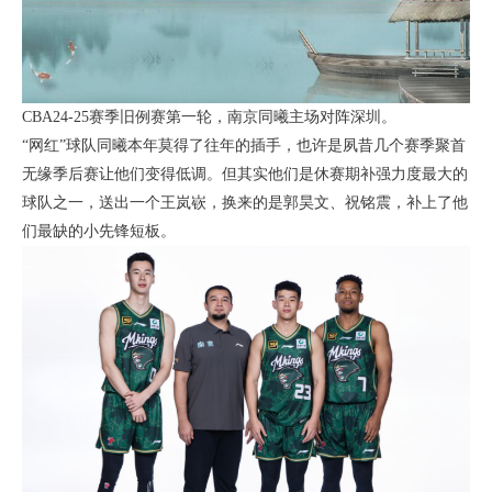
CBA24-25赛季旧例赛第一轮，南京同曦主场对阵深圳。
“网红”球队同曦本年莫得了往年的插手，也许是夙昔几个赛季聚首
无缘季后赛让他们变得低调。但其实他们是休赛期补强力度最大的
球队之一，送出一个王岚嵚，换来的是郭昊文、祝铭震，补上了他
们最缺的小先锋短板。