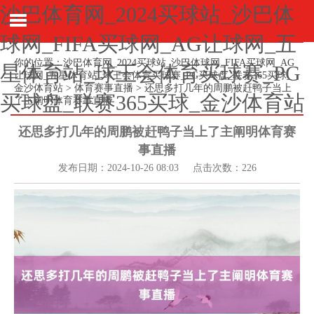
沙巴体育网_2024买球站_沙巴体
球网_FIFA买球网_AG让球网_五
你的位置：
沙巴体育网_2024买球站_沙巴体球网_FIFA买球网_AG
星体育站_球王会体育买球赛_PG
让球网_五星体育站_球王会体育买球赛_PG买球盘_联赛365买球_
金沙体育站
>
体育赛事直播
> 还思多打几年的周鹏被赶鸭子当上
买球盘_联赛365买球_金沙体育站
了主阐明体育赛事直播
还思多打几年的周鹏被赶鸭子当上了主阐明体育赛
事直播
发布日期：2024-10-26 08:03 点击次数：226