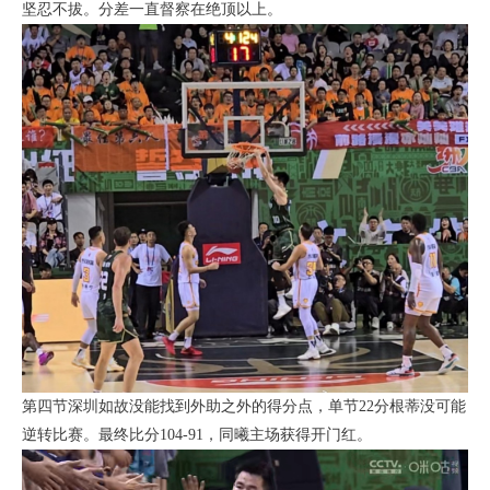
坚忍不拔。分差一直督察在绝顶以上。
第四节深圳如故没能找到外助之外的得分点，单节22分根蒂没可能
逆转比赛。最终比分104-91，同曦主场获得开门红。