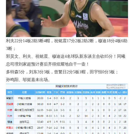
利夫22分14板2助3断4帽，祝铭震17分2板2助2断，穆迪18分4板6助
3断；
郭昊文、利夫、祝铭震、穆迪这4名球队新东谈主合砍85分！同曦
总司理刘家超预计赛后齐得炫耀地自干一壶！
多特森5分，刘东3分3板，曾繁日2分5板1帽，田宇恒0分3板；
孙鸣阳、邬挺嘉未出场。