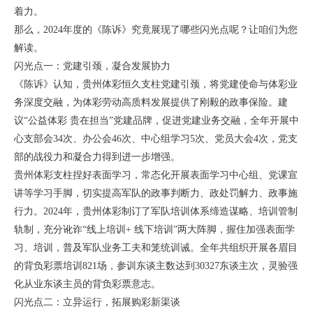
着力。
那么，2024年度的《陈诉》究竟展现了哪些闪光点呢？让咱们为您
解读。
闪光点一：党建引颈，凝合发展协力
《陈诉》认知，贵州体彩恒久支柱党建引颈，将党建使命与体彩业
务深度交融，为体彩劳动高质料发展提供了刚毅的政事保险。建
议“公益体彩 贵在担当”党建品牌，促进党建业务交融，全年开展中
心支部会34次、办公会46次、中心组学习5次、党员大会4次，党支
部的战役力和凝合力得到进一步增强。
贵州体彩支柱捏好表面学习，常态化开展表面学习中心组、党课宣
讲等学习手脚，切实提高军队的政事判断力、政处罚解力、政事施
行力。2024年，贵州体彩制订了军队培训体系缔造谋略、培训管制
轨制，充分讹诈“线上培训+ 线下培训”两大阵脚，握住加强表面学
习、培训，普及军队业务工夫和笼统训诫。全年共组织开展各眉目
的背负彩票培训821场，参训东谈主数达到30327东谈主次，灵验强
化从业东谈主员的背负彩票意志。
闪光点二：立异运行，拓展购彩新渠谈