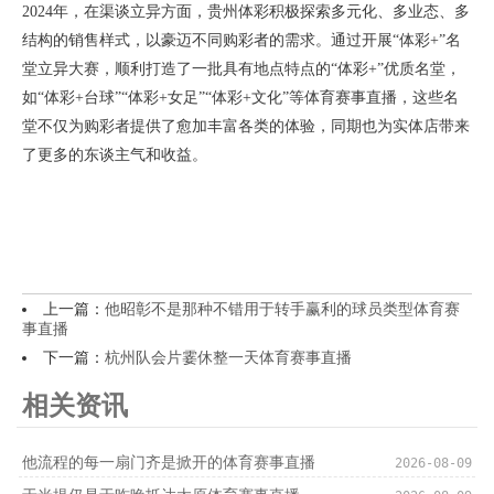
2024年，在渠谈立异方面，贵州体彩积极探索多元化、多业态、多
结构的销售样式，以豪迈不同购彩者的需求。通过开展“体彩+”名
堂立异大赛，顺利打造了一批具有地点特点的“体彩+”优质名堂，
如“体彩+台球”“体彩+女足”“体彩+文化”等体育赛事直播，这些名
堂不仅为购彩者提供了愈加丰富各类的体验，同期也为实体店带来
了更多的东谈主气和收益。
上一篇：
他昭彰不是那种不错用于转手赢利的球员类型体育赛
事直播
下一篇：
杭州队会片霎休整一天体育赛事直播
相关资讯
他流程的每一扇门齐是掀开的体育赛事直播
2026-08-09