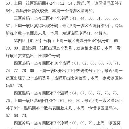
60，上周一该区温码回补2个：52、54，最近5周一该区温码回补了
6个，温码开出频次较低，本周一怜惜该区温码59。
三区冷码：当今三区有7个冷码：41、44、50、51、53、56、
57，上周一该区莫得出现冷码，最近5周一该区冷码解冻6个，冷码
解冻个数与表面差未几，本周一精通该区冷码41、44解冻。
第四区【61-80】分析：上周一该区走温开出4个奖号61、65、
70、80，最近5周一该区出现25个奖号，发达相比活跃，本周一看
好该区贯穿热出，怜惜8个号码。
四区热码：当今四区有10个热码：61、62、63、65、70、71、
74、77、78、80，上周一该区开出了1个热码奖号：70，最近5周一
该区出现了12个热码奖号，热码开出比例较高，本周一参考该区热
码62、78。
四区温码：当今四区有7个温码：64、67、68、72、73、75、
76，上周一该区温码回补3个：61、65、80，最近5周一该区温码回
补了8个，温码回补个数与表面差未几，本周一怜惜该区温码64、
67、68、73。
四区冷码：当今四区有3个冷码：66、69、79，上周一该区莫