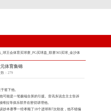
站_球王会体育买球赛_PG买球盘_联赛365买球_金沙体
欧元体育集锦
次数：279
衷于签下他。
部他可能是一笔极端合算的引援。音讯东说念主士告诉
阿斯顿维拉等俱乐部齐在密切讲理他。
抄本赛季一经孝顺了18个进球和7次助攻，他不错编