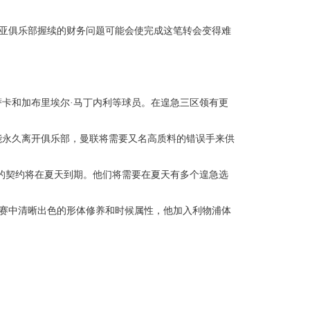
亚俱乐部握续的财务问题可能会使完成这笔转会变得难
萨卡和加布里埃尔·马丁内利等球员。在遑急三区领有更
能永久离开俱乐部，曼联将需要又名高质料的错误手来供
赫的契约将在夏天到期。他们将需要在夏天有多个遑急选
赛中清晰出色的形体修养和时候属性，他加入利物浦体