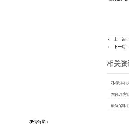
上一篇
下一篇
相关资
孙颖莎4
东说念主
最近9期红
友情链接：