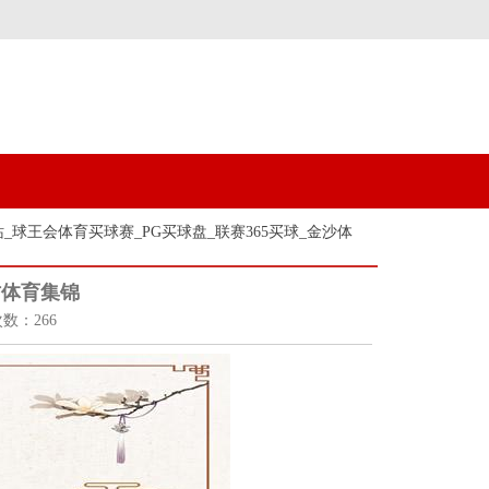
站_球王会体育买球赛_PG买球盘_联赛365买球_金沙体
访体育集锦
次数：266