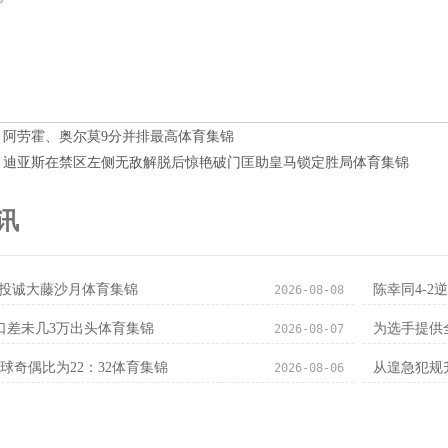
：
阿劳霍、奥尔莫9分并排最高体育集锦
：
迪亚斯在禁区左侧无敌解脱后惊艳破门匡助皇马锁定胜局体育集锦
讯
-0投诚大藤沙月体育集锦
陈幸同4-
2026-08-08
口差未几3万出头体育集锦
为选手提供
2026-08-07
球奇偶比为22：32体育集锦
从遑急犯规
2026-08-06