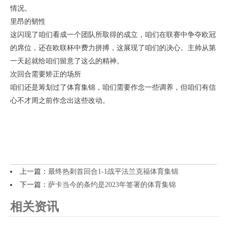
情况。
里昂的韧性
这闪现了咱们看成一个团队所取得的成立，咱们在联赛中争夺欧冠
的席位，还在欧联杯中费力拼搏，这展现了咱们的决心。主帅从第
一天起就给咱们留意了这么的精神。
次回合需要矫正的场所
咱们还是筹划过了体育集锦，咱们需要作念一些调养，但咱们有信
心不才周之前作念出这些改动。
上一篇：
最终热刺首回合1-1战平法兰克福体育集锦
下一篇：
萨卡当今的条约是2023年签署的体育集锦
相关资讯